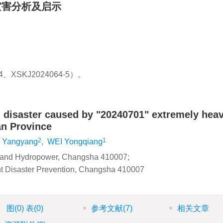
水灾害分析及启示
XSKJ2024064-5）。
d disaster caused by "20240701" extremely hea
an Province
2
1
 Yangyang
,
WEI Yongqiang
s and Hydropower, Changsha 410007;
ht Disaster Prevention, Changsha 410007
图
(0)
表
(0)
参考文献
(7)
相关文章