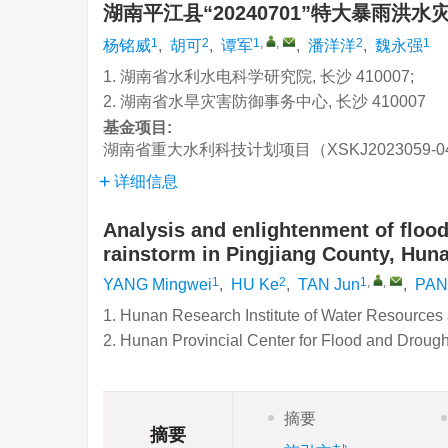
湖南平江县“20240701”特大暴雨洪
1
2
1
,
,
2
1
杨铭威
,
胡可
,
谭军
,
潘洋洋
,
魏永强
1. 湖南省水利水电科学研究院, 长沙 410007;
2. 湖南省水旱灾害防御事务中心, 长沙 410007
基金项目:
湖南省重大水利科技计划项目（XSKJ2023059-04、
详细信息
Analysis and enlightenment of floo
rainstorm in Pingjiang County, Hun
1
2
1
,
,
YANG Mingwei
,
HU Ke
,
TAN Jun
,
PAN
1. Hunan Research Institute of Water Resource
2. Hunan Provincial Center for Flood and Droug
摘要
摘要