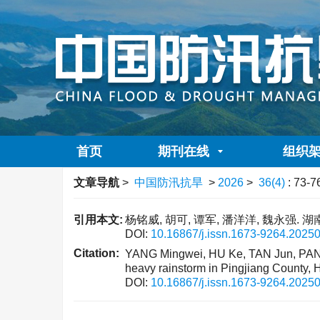
首页
期刊在线
组织
文章导航
>
中国防汛抗旱
>
2026
>
36(4)
: 73-7
引用本文:
杨铭威, 胡可, 谭军, 潘洋洋, 魏永强. 湖南
DOI:
10.16867/j.issn.1673-9264.2025
Citation:
YANG Mingwei, HU Ke, TAN Jun, PAN Y
heavy rainstorm in Pingjiang County, 
DOI:
10.16867/j.issn.1673-9264.2025